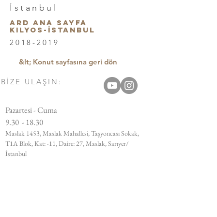
İstanbul
ARD ANA SAYFA
KILYOS-İstanbul
2018-2019
&lt; Konut sayfasına geri dön
BİZE ULAŞIN:
Pazartesi - Cuma
9.30 - 18.30
Maslak 1453, Maslak Mahallesi, Taşyoncası Sokak,
T1A Blok, Kat: -11, Daire: 27, Maslak, Sarıyer/
İstanbul
Tel:
+90 212 812 91 14
Email:
info@bujudesign.com
MÜŞTERİ HİZMETLERİ: