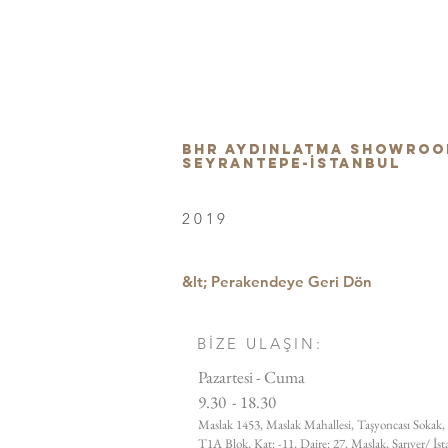
BHR AYDINLATMA SHOWROO
SEYRANTEPE-İstanbul
2019
&lt; Perakendeye Geri Dön
BİZE ULAŞIN:
Pazartesi - Cuma
9.30 - 18.30
Maslak 1453, Maslak Mahallesi, Taşyoncası Sokak,
T1A Blok, Kat: -11, Daire: 27, Maslak, Sarıyer/ İs